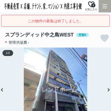
0
お気に入り
この物件の募集は終了しました。
スプランディッド中之島WEST
空室0
-
管理/共益費 -
1
/
2