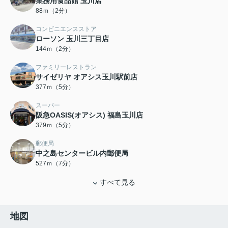
業務用食品館 玉川店
88ｍ（2分）
コンビニエンスストア
ローソン 玉川三丁目店
144ｍ（2分）
ファミリーレストラン
サイゼリヤ オアシス玉川駅前店
377ｍ（5分）
スーパー
阪急OASIS(オアシス) 福島玉川店
379ｍ（5分）
郵便局
中之島センタービル内郵便局
527ｍ（7分）
すべて見る
地図