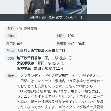
【外観】選べる家電プランあり！！
- 管理/共益費 -
賃料
-
1DK
面積
間取り
築4年
2階/11階建
築年数
所在階
大阪府
大阪市福島区
玉川
３丁目
所在地
地下鉄千日前線
「
玉川
」駅 徒歩5分
交通
大阪環状線
「
野田
」駅 徒歩6分
阪神本線
「
野田
」駅 徒歩11分
「スプランディッド中之島WEST」のここがイチオシ。
備考
共用部にはエレベータ・敷地内ごみ置き場などが備わっ
ておりとても充実しています。こちらの物件から、
400mの距離に駐車場があります。場所が平坦なのは、
ランニングをする上で抑えたいポイントですね。ニーズ
の高い、陽当たり環境良好な物件です。ついついお洗濯
したくなっちゃいますよ。当社スタッフが地域の賃貸情