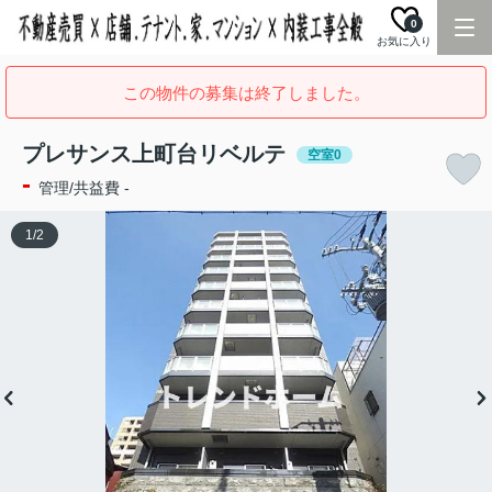
0
お気に入り
この物件の募集は終了しました。
プレサンス上町台リベルテ
空室0
-
管理/共益費 -
1
/
2