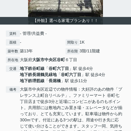
【外観】選べる家電プランあり！！
- 管理/共益費 -
賃料
-
1K
面積
間取り
築13年
3階/11階建
築年数
所在階
大阪府
大阪市中央区
谷町
６丁目
所在地
地下鉄谷町線
「
谷町六丁目
」駅 徒歩4分
交通
地下鉄長堀鶴見緑地
「
谷町六丁目
」駅 徒歩4分
地下鉄堺筋線
「
長堀橋
」駅 徒歩11分
大阪市中央区近辺での物件情報：大好評のあの物件「プ
備考
レサンス上町台リベルテ」。ファミリーマート 谷町七
丁目店まで徒歩3分と近場にコンビニがあるのもポイン
ト。共用部には敷地内ごみ置き場・エレベータなどが揃
っており、とても充実しています。駐車場は物件から約
300mです。付近にある3つの駅は、用途や行き先に応
じて使い分けることができます。スタッフ一同、気持ち