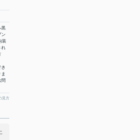
ル黒
ブン
内装
きれ
方
でき
りま
お問
の見方
こ