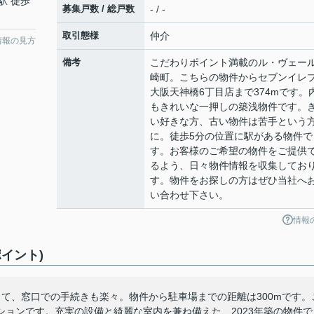
駅 徒歩
募集戸数 / 総戸数
- / -
取引態様
仲介
情報の見方
備考
こだわりポイント満載のル・ヴェー
崎町。こちらの物件からセブンイレ
大阪天神橋6丁目店まで374mです。
もきれいな一押しの築浅物件です。
い好きな方、古い物件は苦手という
に。徒歩5分の位置に駅がある物件で
す。お客様のご希望の物件をご提供
るよう、日々物件情報を収集してお
す。物件をお探しの方はぜひ当社へ
い合わせ下さい。
情報
イント)
て、窓口での手続きも楽々。物件から駐車場までの距離は300mです。
ョンです。充実の設備と綺麗な室内を兼ね備えた、2023年築の物件で