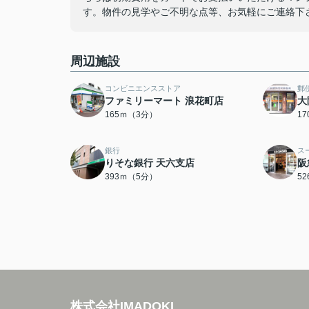
す。物件の見学やご不明な点等、お気軽にご連絡下
周辺施設
コンビニエンスストア
郵
ファミリーマート 浪花町店
大
165ｍ（3分）
1
銀行
ス
りそな銀行 天六支店
阪
393ｍ（5分）
5
株式会社IMADOKI