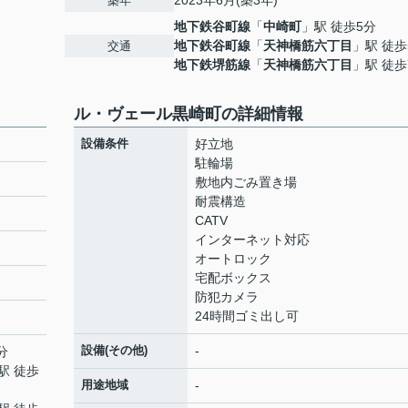
2023年6月(築3年)
築年
地下鉄谷町線
「
中崎町
」駅 徒歩5分
地下鉄谷町線
「
天神橋筋六丁目
」駅 徒歩
交通
地下鉄堺筋線
「
天神橋筋六丁目
」駅 徒歩
ル・ヴェール黒崎町の詳細情報
設備条件
好立地
駐輪場
敷地内ごみ置き場
耐震構造
CATV
インターネット対応
オートロック
宅配ボックス
防犯カメラ
24時間ゴミ出し可
設備(その他)
-
分
駅 徒歩
用途地域
-