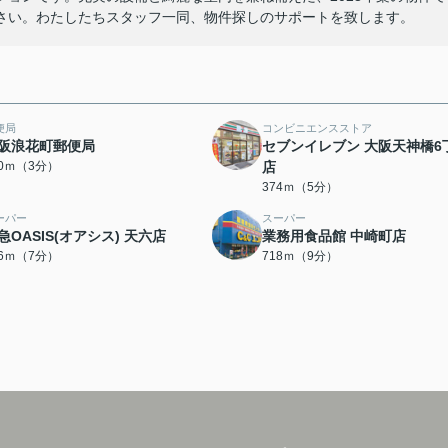
さい。わたしたちスタッフ一同、物件探しのサポートを致します。
便局
コンビニエンスストア
阪浪花町郵便局
セブンイレブン 大阪天神橋6
70ｍ（3分）
店
374ｍ（5分）
ーパー
スーパー
急OASIS(オアシス) 天六店
業務用食品館 中崎町店
26ｍ（7分）
718ｍ（9分）