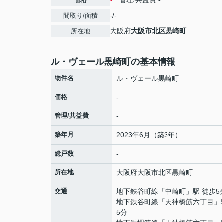
-
管理/共益費
-
価格
-/-
間取り/面積
大阪府
大阪市北区
黒崎町
所在地
ル・ヴェール黒崎町の基本情報
物件名
ル・ヴェール黒崎町
価格
-
管理/共益費
-
築年月
2023年6月（築3年）
総戸数
-
所在地
大阪府
大阪市北区
黒崎町
交通
地下鉄谷町線
「
中崎町
」駅 徒歩5
地下鉄谷町線
「
天神橋筋六丁目
」
5分