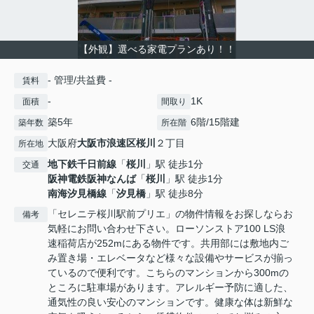
【外観】選べる家電プランあり！！
- 管理/共益費 -
賃料
-
1K
面積
間取り
築5年
6階/15階建
築年数
所在階
大阪府
大阪市浪速区
桜川
２丁目
所在地
地下鉄千日前線
「
桜川
」駅 徒歩1分
交通
阪神電鉄阪神なんば
「
桜川
」駅 徒歩1分
南海汐見橋線
「
汐見橋
」駅 徒歩8分
「セレニテ桜川駅前プリエ」の物件情報をお探しならお
備考
気軽にお問い合わせ下さい。ローソンストア100 LS浪
速稲荷店が252mにある物件です。共用部には敷地内ご
み置き場・エレベータなど様々な設備やサービスが揃っ
ているので便利です。こちらのマンションから300mの
ところに駐車場があります。アレルギー予防に適した、
通気性の良い安心のマンションです。健康な体は新鮮な