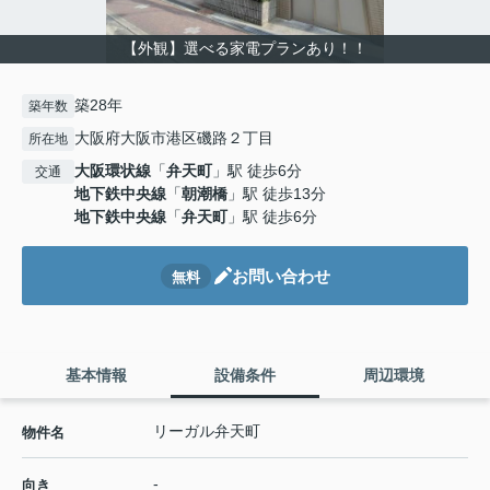
【外観】選べる家電プランあり！！
築28年
築年数
大阪府大阪市港区磯路２丁目
所在地
大阪環状線
「
弁天町
」駅 徒歩6分
交通
地下鉄中央線
「
朝潮橋
」駅 徒歩13分
地下鉄中央線
「
弁天町
」駅 徒歩6分
お問い合わせ
無料
基本情報
設備条件
周辺環境
リーガル弁天町
物件名
-
向き