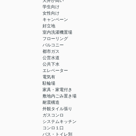
天井が高い
学生向け
女性向け
キャンペーン
好立地
室内洗濯機置場
フローリング
バルコニー
都市ガス
公営水道
公共下水
エレベーター
電気有
駐輪場
家具・家電付き
敷地内ごみ置き場
耐震構造
外観タイル張り
ガスコンロ
システムキッチン
コンロ１口
バス・トイレ別