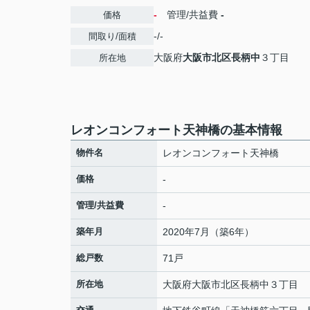
-
管理/共益費
-
価格
-/-
間取り/面積
大阪府
大阪市北区
長柄中
３丁目
所在地
レオンコンフォート天神橋の基本情報
物件名
レオンコンフォート天神橋
価格
-
管理/共益費
-
築年月
2020年7月（築6年）
総戸数
71戸
所在地
大阪府
大阪市北区
長柄中
３丁目