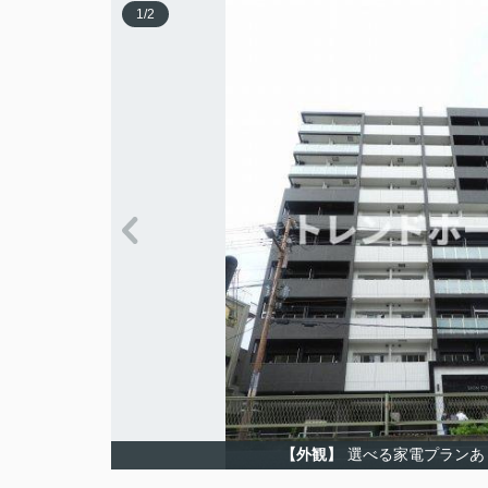
1
/
2
【外観】
選べる家電プランあ