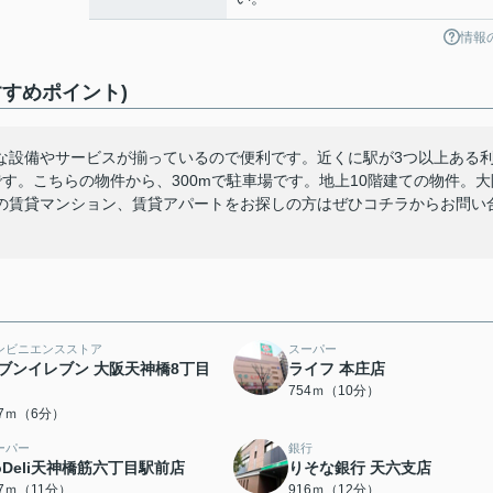
情報
すめポイント)
な設備やサービスが揃っているので便利です。近くに駅が3つ以上ある
す。こちらの物件から、300mで駐車場です。地上10階建ての物件。大
の賃貸マンション、賃貸アパートをお探しの方はぜひコチラからお問い
ンビニエンスストア
スーパー
ブンイレブン 大阪天神橋8丁目
ライフ 本庄店
754ｍ（10分）
27ｍ（6分）
ーパー
銀行
oDeli天神橋筋六丁目駅前店
りそな銀行 天六支店
17ｍ（11分）
916ｍ（12分）