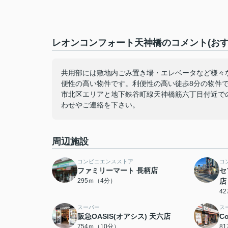
レオンコンフォート天神橋のコメント(おす
共用部には敷地内ごみ置き場・エレベータなど様々
便性の高い物件です。利便性の高い徒歩8分の物件で
市北区エリアと地下鉄谷町線天神橋筋六丁目付近で
わせやご連絡を下さい。
周辺施設
コンビニエンスストア
コ
ファミリーマート 長柄店
セ
295ｍ（4分）
店
4
スーパー
ス
阪急OASIS(オアシス) 天六店
C
754ｍ（10分）
8