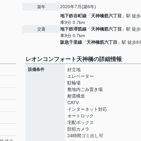
2020年7月(築6年)
築年
地下鉄谷町線
「
天神橋筋六丁目
」駅 徒歩
車9分 0.7km
地下鉄堺筋線
「
天神橋筋六丁目
」駅 徒歩
交通
車9分 0.7km
阪急千里線
「
天神橋筋六丁目
」駅 徒歩8
レオンコンフォート天神橋の詳細情報
設備条件
好立地
エレベーター
駐輪場
敷地内ごみ置き場
耐震構造
CATV
インターネット対応
オートロック
宅配ボックス
防犯カメラ
24時間ゴミ出し可