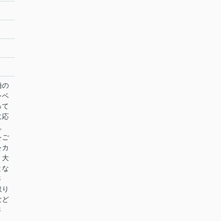
橋の
レベ
って
に応
。
をご
をカ
。大
とな
さ
取り
など
さ