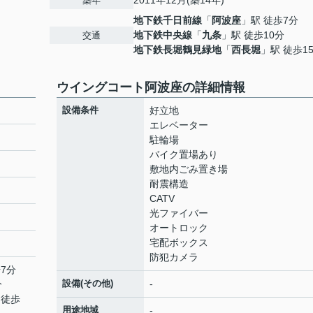
2011年12月(築14年)
築年
地下鉄千日前線
「
阿波座
」駅 徒歩7分
地下鉄中央線
「
九条
」駅 徒歩10分
交通
地下鉄長堀鶴見緑地
「
西長堀
」駅 徒歩1
ウイングコート阿波座の詳細情報
設備条件
好立地
エレベーター
駐輪場
バイク置場あり
敷地内ごみ置き場
耐震構造
CATV
光ファイバー
オートロック
宅配ボックス
防犯カメラ
7分
設備(その他)
-
分
 徒歩
用途地域
-