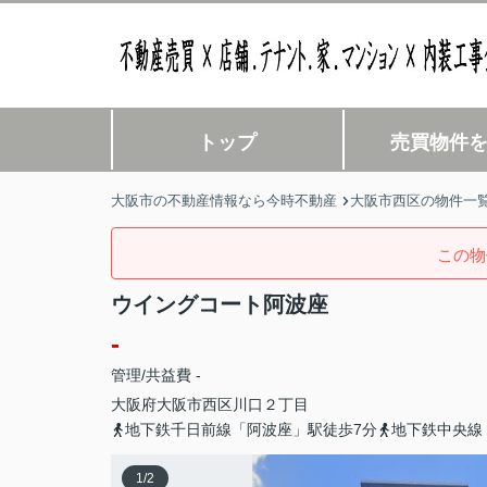
トップ
売買物件
大阪市の不動産情報なら今時不動産
大阪市西区の物件一
この物
ウイングコート阿波座
-
管理/共益費 -
大阪府
大阪市西区
川口
２丁目
地下鉄千日前線「阿波座」駅徒歩7分
地下鉄中央線
1
/
2