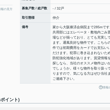
募集戸数 / 総戸数
- / 32戸
情報の見方
取引態様
仲介
備考
家から大阪掖済会病院まで285mです
共用部にはエレベータ・敷地内ごみ
場などが揃っており、とても充実し
ます。通風良好な物件です。こちら
件では初期費用をカードでお支払い
だけます。犯罪に巻き込まれないた
防犯強化地域があります。賃貸情報
探しなら、当社のオススメ物件はい
でしょうか。様々な物件を取り扱っ
りますので、気になる方はぜひ当社
ご連絡下さい。
情報
ポイント)