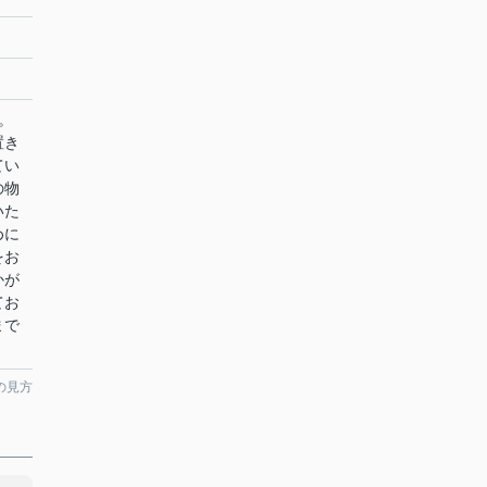
。
置き
てい
の物
いた
めに
をお
かが
てお
まで
の見方