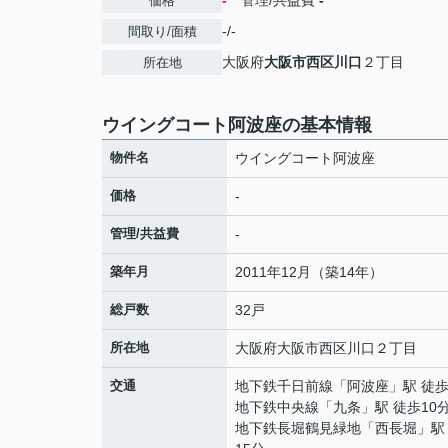
-
管理/共益費
-
価格
-/-
間取り/面積
大阪府
大阪市西区
川口
２丁目
所在地
ウイングコート阿波座の基本情報
物件名
ウイングコート阿波座
価格
-
管理/共益費
-
築年月
2011年12月（築14年）
総戸数
32戸
所在地
大阪府
大阪市西区
川口
２丁目
交通
地下鉄千日前線
「
阿波座
」駅 徒歩
地下鉄中央線
「
九条
」駅 徒歩10
地下鉄長堀鶴見緑地
「
西長堀
」駅