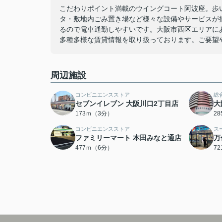
こだわりポイント満載のウイングコート阿波座。歩い
タ・敷地内ごみ置き場など様々な設備やサービスが
るので電車通勤しやすいです。大阪市西区エリアに
多種多様な賃貸情報を取り扱っております。ご要望
周辺施設
コンビニエンスストア
総
セブンイレブン 大阪川口2丁目店
大
173ｍ（3分）
2
コンビニエンスストア
ス
ファミリーマート 本田みなと通店
万
477ｍ（6分）
7