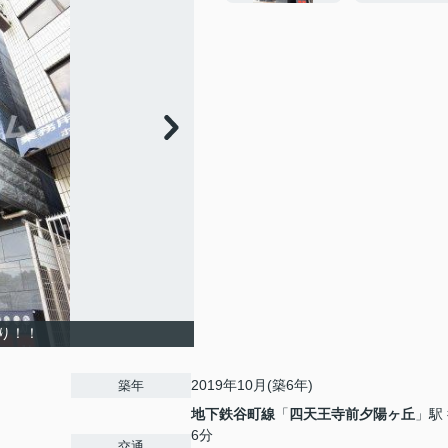
り！！
2019年10月(築6年)
築年
地下鉄谷町線
「
四天王寺前夕陽ヶ丘
」駅
6分
交通