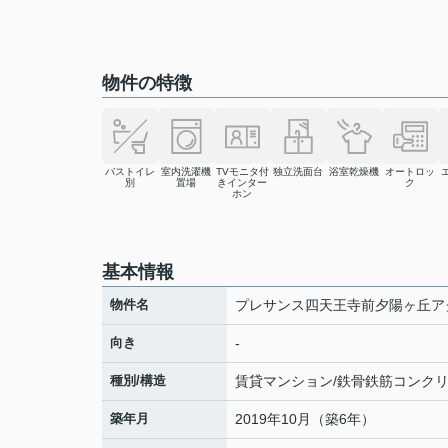
物件の特徴
バストイレ
室内洗濯機
TVモニタ付
独立洗面台
浴室乾燥機
オートロッ
別
置場
きインター
ク
ホン
基本情報
物件名
プレサンス四天王寺前夕陽ヶ丘ア
向き
-
種別/構造
賃貸マンション/鉄骨鉄筋コンク
築年月
2019年10月（築6年）