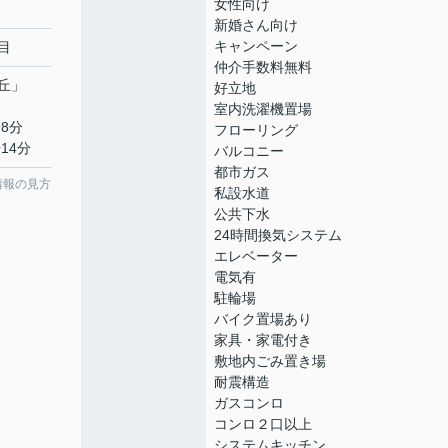
女性向け
新婚さん向け
キャンペーン
目
仲介手数料無料
丘
」
好立地
室内洗濯機置場
8分
フローリング
14分
バルコニー
都市ガス
情報の見方
私設水道
公共下水
24時間換気システム
エレベーター
電気有
駐輪場
バイク置場あり
家具・家電付き
敷地内ごみ置き場
耐震構造
ガスコンロ
コンロ２口以上
システムキッチン