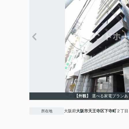
【外観】
選べる家電プランあ
大阪府
大阪市天王寺区
下寺町
２丁目
所在地