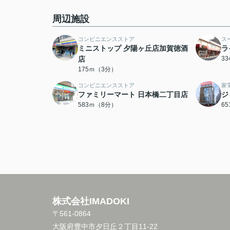
周辺施設
コンビニエンスストア
ス
ミニストップ 夕陽ヶ丘店加賀徳酒
ラ
店
3
175ｍ（3分）
コンビニエンスストア
家
ファミリーマート 日本橋二丁目店
ジ
583ｍ（8分）
6
株式会社IMADOKI
〒561-0864
大阪府豊中市夕日丘２丁目11-22