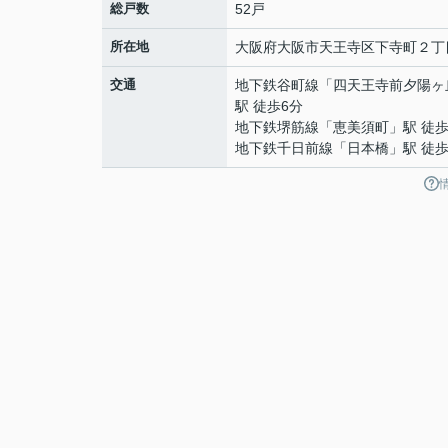
総戸数
52戸
所在地
大阪府
大阪市天王寺区
下寺町
２丁
交通
地下鉄谷町線
「
四天王寺前夕陽ヶ
駅 徒歩6分
地下鉄堺筋線
「
恵美須町
」駅 徒歩
地下鉄千日前線
「
日本橋
」駅 徒歩