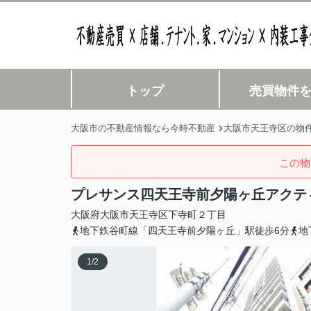
トップ
売買物件
大阪市の不動産情報なら今時不動産
大阪市天王寺区の物
この物
プレサンス四天王寺前夕陽ヶ丘アクテ
大阪府
大阪市天王寺区
下寺町
２丁目
地下鉄谷町線「四天王寺前夕陽ヶ丘」駅徒歩6分
地
1
/
2