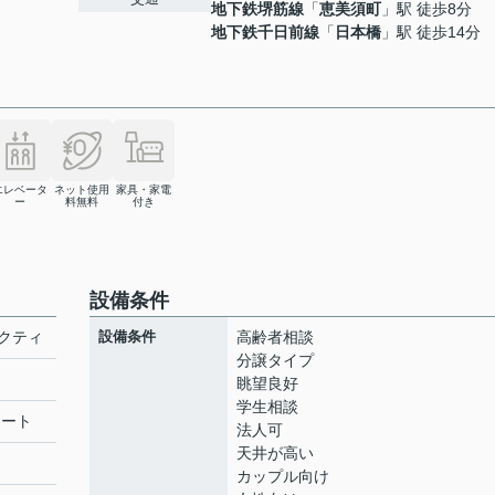
地下鉄堺筋線
「
恵美須町
」駅 徒歩8分
地下鉄千日前線
「
日本橋
」駅 徒歩14分
エレベータ
ネット使用
家具・家電
ー
料無料
付き
設備条件
クティ
設備条件
高齢者相談
分譲タイプ
眺望良好
学生相談
リート
法人可
天井が高い
カップル向け