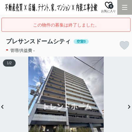
0
お気に入り
この物件の募集は終了しました。
プレサンスドームシティ
空室0
-
管理/共益費 -
1
/
2