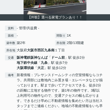
【外観】選べる家電プランあり！！
- 管理/共益費 -
賃料
-
1K
面積
間取り
築2年
2階/13階建
築年数
所在階
大阪府
大阪市西区
九条南
１丁目
所在地
阪神電鉄阪神なんば
「
ドーム前
」駅 徒歩2分
交通
地下鉄中央線
「
九条
」駅 徒歩7分
大阪環状線
「
大正
」駅 徒歩12分
新着情報：プレサンスドームシティの空室情報ならコチ
備考
ラ。共用部には敷地内ごみ置き場・エレベータなどが揃
っております。駅まで歩いてアクセスできる、徒歩2分
の距離に立地する物件です。築1年の物件です。3駅以
上利用可の物件なので、交通アクセスの幅も広がりま
す。できるだけ早めに不動産情報を集めたい方は当社ス
タッフまでご連絡ください。地域の不動産情報をいち早