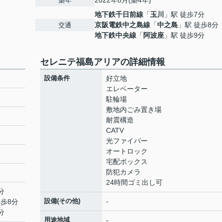
2022年8月(築4年)
築年
地下鉄千日前線
「
玉川
」駅 徒歩7分
京阪電鉄中之島線
「
中之島
」駅 徒歩8分
交通
地下鉄中央線
「
阿波座
」駅 徒歩9分
セレニテ福島アリアの詳細情報
設備条件
好立地
エレベーター
駐輪場
敷地内ごみ置き場
耐震構造
CATV
光ファイバー
オートロック
宅配ボックス
防犯カメラ
24時間ゴミ出し可
分
設備(その他)
-
徒歩8分
分
用途地域
-