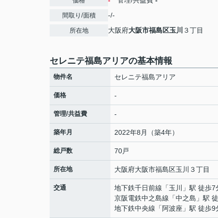
-
管理/共益費
-
価格
-/-
間取り/面積
大阪府
大阪市福島区
玉川
３丁目
所在地
セレニテ福島アリアの基本情報
物件名
セレニテ福島アリア
価格
-
管理/共益費
-
築年月
2022年8月（築4年）
総戸数
70戸
所在地
大阪府
大阪市福島区
玉川
３丁目
交通
地下鉄千日前線
「
玉川
」駅 徒歩7
京阪電鉄中之島線
「
中之島
」駅 
地下鉄中央線
「
阿波座
」駅 徒歩9