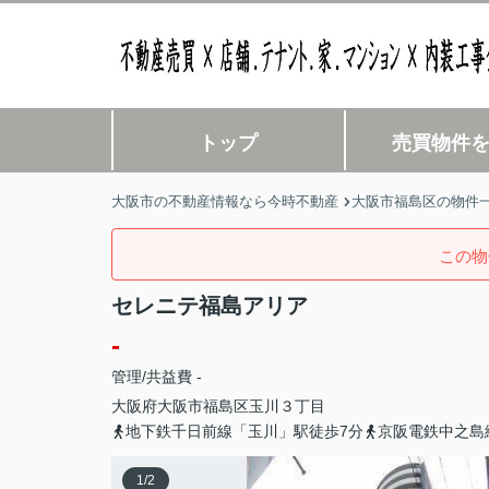
トップ
売買物件
大阪市の不動産情報なら今時不動産
大阪市福島区の物件
この物
セレニテ福島アリア
-
管理/共益費 -
大阪府
大阪市福島区
玉川
３丁目
地下鉄千日前線「玉川」駅徒歩7分
京阪電鉄中之島
1
/
2