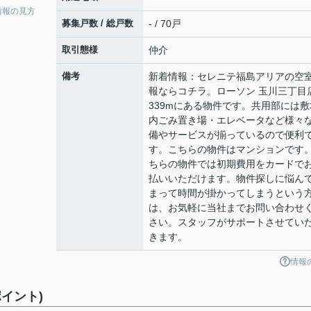
情報の見方
募集戸数 / 総戸数
- / 70戸
取引態様
仲介
備考
新着情報：セレニテ福島アリアの空
報ならコチラ。ローソン 玉川三丁目
339mにある物件です。共用部には敷
内ごみ置き場・エレベータなど様々
備やサービスが揃っているので便利
す。こちらの物件はマンションです
ちらの物件では初期費用をカードで
払いいただけます。物件探しに悩ん
まって時間が掛かってしまうという
は、お気軽に当社までお問い合わせ
さい。スタッフがサポートさせてい
きます。
情報
イント)