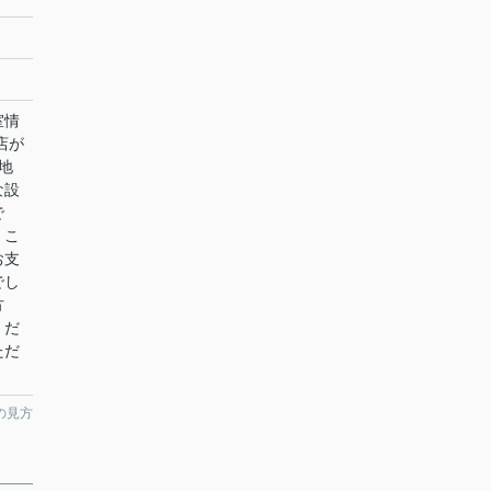
室情
店が
地
な設
で
。こ
お支
でし
方
くだ
ただ
の見方