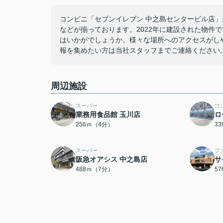
コンビニ「セブンイレブン 中之島センタービル店」
などが揃っております。2022年に建設された物件
はいかがでしょうか。様々な場所へのアクセスがし
報を集めたい方は当社スタッフまでご連絡ください
周辺施設
スーパー
コ
業務用食品館 玉川店
ロ
256ｍ（4分）
3
スーパー
フ
阪急オアシス 中之島店
サ
488ｍ（7分）
5