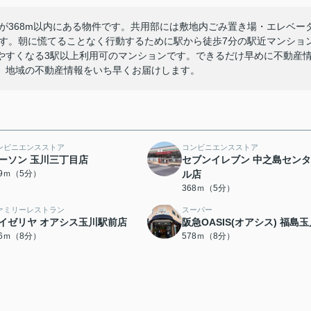
が368m以内にある物件です。共用部には敷地内ごみ置き場・エレベー
です。朝に慌てることなく行動するために駅から徒歩7分の駅近マンショ
やすくなる3駅以上利用可のマンションです。できるだけ早めに不動産
。地域の不動産情報をいち早くお届けします。
ンビニエンスストア
コンビニエンスストア
ーソン 玉川三丁目店
セブンイレブン 中之島セン
39ｍ（5分）
ル店
368ｍ（5分）
ァミリーレストラン
スーパー
イゼリヤ オアシス玉川駅前店
阪急OASIS(オアシス) 福島
76ｍ（8分）
578ｍ（8分）