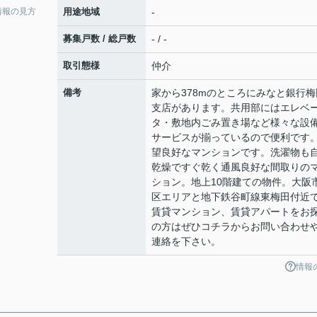
情報の見方
用途地域
-
募集戸数 / 総戸数
- / -
取引態様
仲介
備考
家から378mのところにみなと銀行梅
支店があります。共用部にはエレベ
タ・敷地内ごみ置き場など様々な設
サービスが揃っているので便利です
望良好なマンションです。洗濯物も
乾燥ですぐ乾く通風良好な間取りの
ション。地上10階建ての物件。大阪
区エリアと地下鉄谷町線東梅田付近
賃貸マンション、賃貸アパートをお
の方はぜひコチラからお問い合わせ
連絡を下さい。
情報