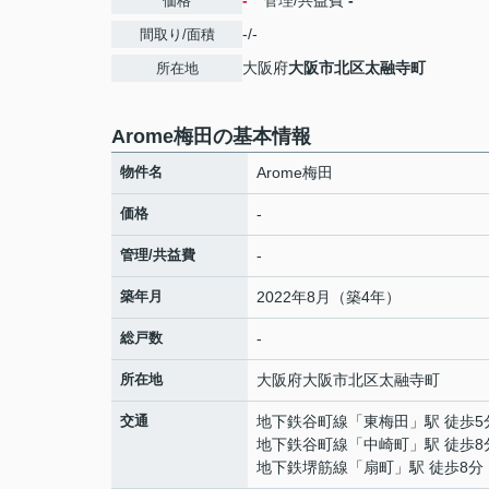
-
管理/共益費
-
価格
-/-
間取り/面積
大阪府
大阪市北区
太融寺町
所在地
Arome梅田の基本情報
物件名
Arome梅田
価格
-
管理/共益費
-
築年月
2022年8月（築4年）
総戸数
-
所在地
大阪府
大阪市北区
太融寺町
交通
地下鉄谷町線
「
東梅田
」駅 徒歩5
地下鉄谷町線
「
中崎町
」駅 徒歩8
地下鉄堺筋線
「
扇町
」駅 徒歩8分