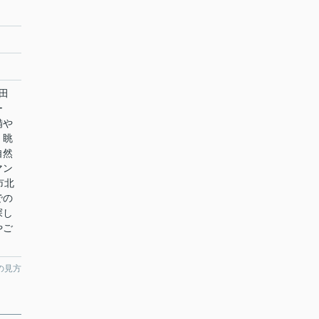
田
ー
備や
。眺
自然
マン
市北
での
探し
やご
の見方