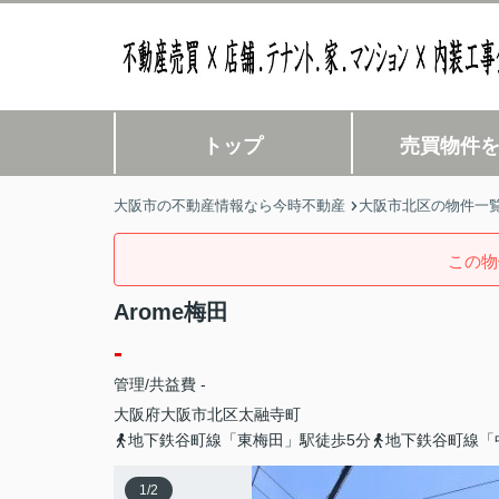
トップ
売買物件
大阪市の不動産情報なら今時不動産
大阪市北区の物件一
この物
Arome梅田
-
管理/共益費 -
大阪府
大阪市北区
太融寺町
地下鉄谷町線「東梅田」駅徒歩5分
地下鉄谷町線「
1
/
2