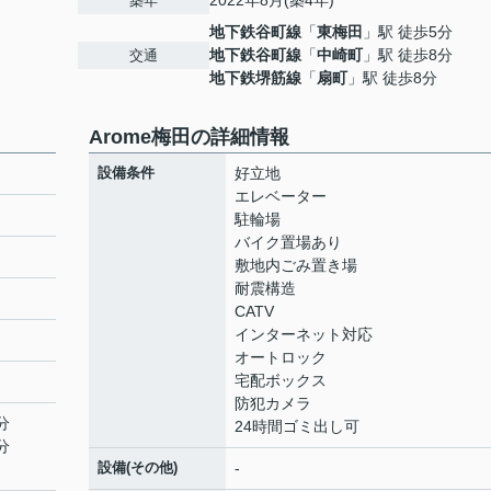
2022年8月(築4年)
築年
地下鉄谷町線
「
東梅田
」駅 徒歩5分
地下鉄谷町線
「
中崎町
」駅 徒歩8分
交通
地下鉄堺筋線
「
扇町
」駅 徒歩8分
Arome梅田の詳細情報
設備条件
好立地
エレベーター
駐輪場
バイク置場あり
敷地内ごみ置き場
耐震構造
CATV
インターネット対応
オートロック
宅配ボックス
防犯カメラ
分
24時間ゴミ出し可
分
設備(その他)
-