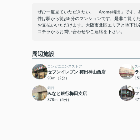
ぜひ一度見ていただきたい、「Arome梅田」です
件は駅から徒歩5分のマンションです。是非ご覧く
お支払いいただけます。大阪市北区エリアと地下鉄
コチラからお問い合わせやご連絡を下さい。
周辺施設
コンビニエンスストア
ス
セブンイレブン 梅田神山西店
ラ
93ｍ（2分）
1
銀行
コ
みなと銀行梅田支店
フ
378ｍ（5分）
4