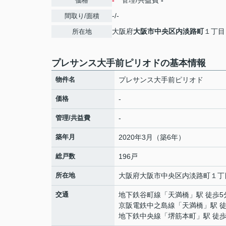
-
管理/共益費
-
価格
-/-
間取り/面積
大阪府
大阪市中央区
内淡路町
１丁目
所在地
プレサンス大手前ピリオドの基本情報
物件名
プレサンス大手前ピリオド
価格
-
管理/共益費
-
築年月
2020年3月（築6年）
総戸数
196戸
所在地
大阪府
大阪市中央区
内淡路町
１丁
交通
地下鉄谷町線
「
天満橋
」駅 徒歩5
京阪電鉄中之島線
「
天満橋
」駅 
地下鉄中央線
「
堺筋本町
」駅 徒歩