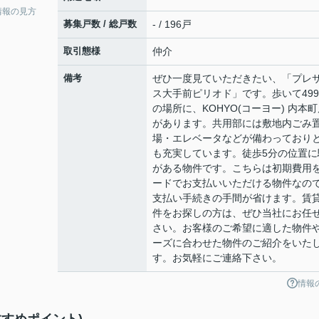
情報の見方
募集戸数 / 総戸数
- / 196戸
取引態様
仲介
備考
ぜひ一度見ていただきたい、「プレ
ス大手前ピリオド」です。歩いて499
の場所に、KOHYO(コーヨー) 内本
があります。共用部には敷地内ごみ
場・エレベータなどが備わっており
も充実しています。徒歩5分の位置に
がある物件です。こちらは初期費用
ードでお支払いいただける物件なの
支払い手続きの手間が省けます。賃
件をお探しの方は、ぜひ当社にお任
さい。お客様のご希望に適した物件
ーズに合わせた物件のご紹介をいた
す。お気軽にご連絡下さい。
情報