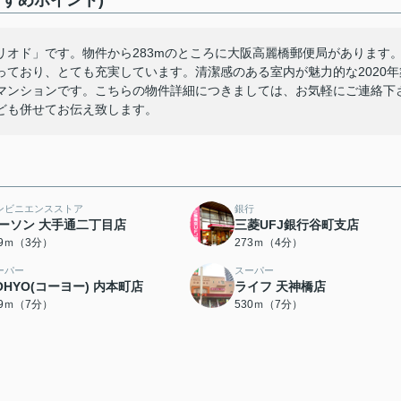
すめポイント)
オド」です。物件から283mのところに大阪高麗橋郵便局があります
ており、とても充実しています。清潔感のある室内が魅力的な2020年
マンションです。こちらの物件詳細につきましては、お気軽にご連絡下
ども併せてお伝え致します。
ンビニエンスストア
銀行
ーソン 大手通二丁目店
三菱UFJ銀行谷町支店
29ｍ（3分）
273ｍ（4分）
ーパー
スーパー
OHYO(コーヨー) 内本町店
ライフ 天神橋店
99ｍ（7分）
530ｍ（7分）