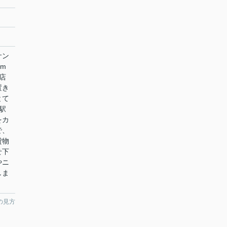
サン
m
町店
置き
とて
駅
をカ
で、
貸物
せ下
やニ
しま
の見方