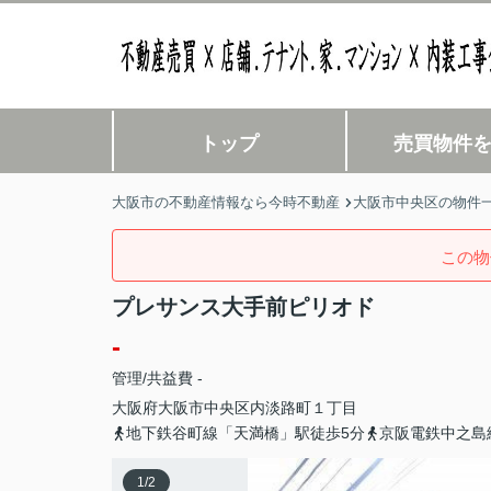
トップ
売買物件
大阪市の不動産情報なら今時不動産
大阪市中央区の物件
この物
プレサンス大手前ピリオド
-
管理/共益費 -
大阪府
大阪市中央区
内淡路町
１丁目
地下鉄谷町線「天満橋」駅徒歩5分
京阪電鉄中之島
1
/
2