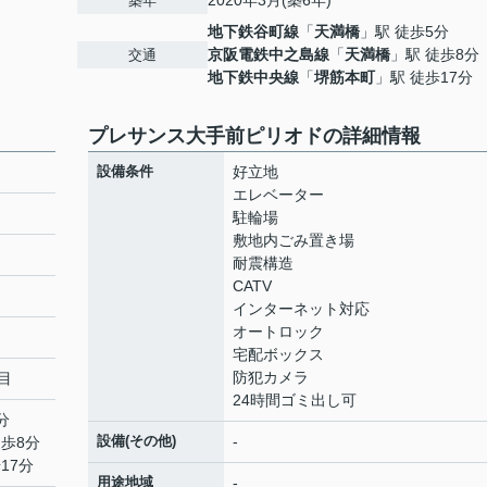
2020年3月(築6年)
築年
地下鉄谷町線
「
天満橋
」駅 徒歩5分
京阪電鉄中之島線
「
天満橋
」駅 徒歩8分
交通
地下鉄中央線
「
堺筋本町
」駅 徒歩17分
プレサンス大手前ピリオドの詳細情報
設備条件
好立地
エレベーター
駐輪場
敷地内ごみ置き場
耐震構造
CATV
インターネット対応
オートロック
宅配ボックス
防犯カメラ
目
24時間ゴミ出し可
分
設備(その他)
-
徒歩8分
17分
用途地域
-