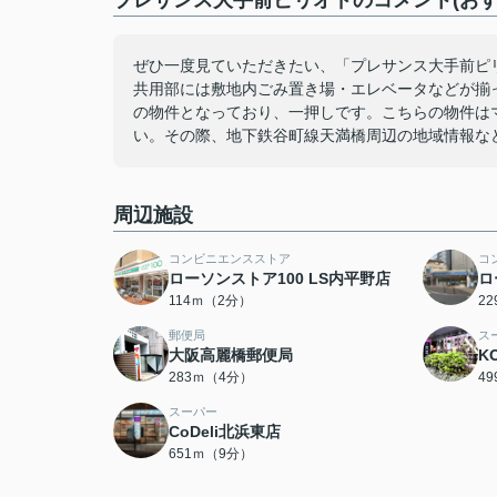
プレサンス大手前ピリオドのコメント(おす
ぜひ一度見ていただきたい、「プレサンス大手前ピリ
共用部には敷地内ごみ置き場・エレベータなどが揃っ
の物件となっており、一押しです。こちらの物件は
い。その際、地下鉄谷町線天満橋周辺の地域情報な
周辺施設
コンビニエンスストア
コ
ローソンストア100 LS内平野店
ロ
114ｍ（2分）
2
郵便局
ス
大阪高麗橋郵便局
K
283ｍ（4分）
4
スーパー
CoDeli北浜東店
651ｍ（9分）