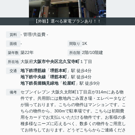
【外観】選べる家電プランあり！！
- 管理/共益費 -
賃料
-
1K
面積
間取り
築22年
2階/10階建
築年数
所在階
大阪府
大阪市中央区
北久宝寺町
１丁目
所在地
地下鉄堺筋線
「
堺筋本町
」駅 徒歩4分
交通
地下鉄中央線
「
堺筋本町
」駅 徒歩4分
地下鉄長堀鶴見緑地
「
松屋町
」駅 徒歩9分
セブンイレブン 大阪久太郎町1丁目店が314mにある物
備考
件です。共用部には敷地内ごみ置き場・エレベータなど
が揃っております。こちらの物件はマンションです。こ
ちらの物件から、300mで駐車場です。こちらは初期費
用をカードでお支払いいただける物件です。お客様の多
種多様なニーズに応えるべく、数多くの物件をご用意し
てお待ちしております。どうぞこちらからご連絡くださ