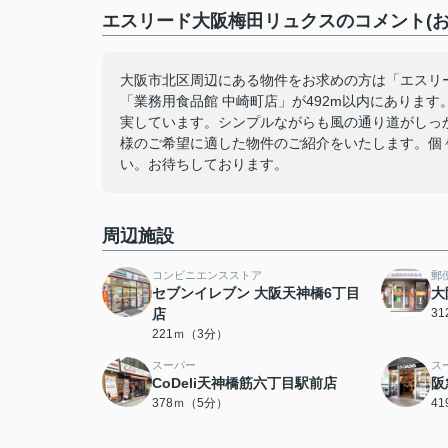
エスリード大阪梅田リュクスのコメント(お
大阪市北区周辺にある物件をお求めの方は「エスリ
「業務用食品館 中崎町店」が492m以内にありま
実しています。シンプルながらも風の通り道がしっ
様のご希望に適した物件のご紹介をいたします。個
い。お待ちしております。
周辺施設
コンビニエンスストア
郵
セブンイレブン 大阪天神橋6丁目
大
店
3
221ｍ（3分）
スーパー
ス
CoDeli天神橋筋六丁目駅前店
阪
378ｍ（5分）
4