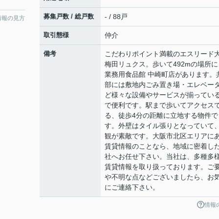
募集戸数 / 総戸数
- / 88戸
情報の見方
取引態様
仲介
備考
こだわりポイント満載のエスリード
梅田リュクス。歩いて492mの場所に
業務用食品館 中崎町店があります。
部には敷地内ごみ置き場・エレベー
ど様々な設備やサービスが揃ってい
で便利です。駅まで歩いてアクセス
る、徒歩4分の距離に立地する物件で
す。外壁はタイル張りとなっていて
観が素敵です。大阪市北区エリアに
賃貸情報のことなら、地域に密着し
社へお任せ下さい。当社は、多種多
賃貸情報を取り扱っております。ご
や不明な点などございましたら、お
にご連絡下さい。
情報