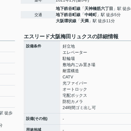
2021年2月(築5年)
築年
地下鉄谷町線
「
天神橋筋六丁目
」駅 徒歩
地下鉄谷町線
「
中崎町
」駅 徒歩5分
交通
大阪環状線
「
天満
」駅 徒歩11分
エスリード大阪梅田リュクスの詳細情報
設備条件
好立地
エレベーター
駐輪場
敷地内ごみ置き場
耐震構造
CATV
光ファイバー
オートロック
宅配ボックス
防犯カメラ
24時間ゴミ出し可
駅 徒歩
設備(その他)
-
分
用途地域
-