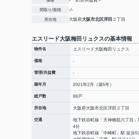
-
管理/共益費
-
価格
-/-
間取り/面積
大阪府
大阪市北区
浮田
２丁目
所在地
エスリード大阪梅田リュクスの基本情報
物件名
エスリード大阪梅田リュクス
価格
-
管理/共益費
-
築年月
2021年2月（築5年）
総戸数
88戸
所在地
大阪府
大阪市北区
浮田
２丁目
交通
地下鉄谷町線
「
天神橋筋六丁目
」
4分
地下鉄谷町線
「
中崎町
」駅 徒歩5