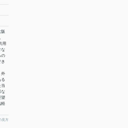
大阪
、
共用
タな
るの
でき
、外
ある
た当
様な
要望
気軽
の見方