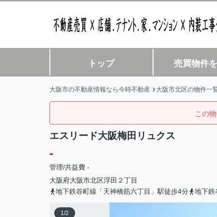
トップ
売買物件
大阪市の不動産情報なら今時不動産
大阪市北区の物件一
この物
エスリード大阪梅田リュクス
-
管理/共益費 -
大阪府
大阪市北区
浮田
２丁目
地下鉄谷町線「天神橋筋六丁目」駅徒歩4分
地下鉄
1
/
2