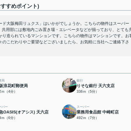
すすめポイント)
ード大阪梅田リュクス」はいかがでしょうか。こちらの物件はスーパー
す。共用部には敷地内ごみ置き場・エレベータなどが揃っており、とても
かり造られているマンションです。こちらの物件はマンションです。お
々のこだわりやご要望などございましたら、お気軽に当社へご連絡下さ
便局
銀行
阪浪花町郵便局
りそな銀行 天六支店
12ｍ（4分）
336ｍ（5分）
ーパー
スーパー
急OASIS(オアシス) 天六店
業務用食品館 中崎町店
19ｍ（6分）
492ｍ（7分）