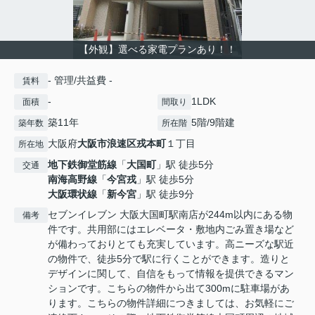
【外観】選べる家電プランあり！！
- 管理/共益費 -
賃料
-
1LDK
面積
間取り
築11年
5階/9階建
築年数
所在階
大阪府
大阪市浪速区
戎本町
１丁目
所在地
地下鉄御堂筋線
「
大国町
」駅 徒歩5分
交通
南海高野線
「
今宮戎
」駅 徒歩5分
大阪環状線
「
新今宮
」駅 徒歩9分
セブンイレブン 大阪大国町駅南店が244m以内にある物
備考
件です。共用部にはエレベータ・敷地内ごみ置き場など
が備わっておりとても充実しています。高ニーズな駅近
の物件で、徒歩5分で駅に行くことができます。造りと
デザインに関して、自信をもって情報を提供できるマン
ションです。こちらの物件から出て300mに駐車場があ
ります。こちらの物件詳細につきましては、お気軽にご