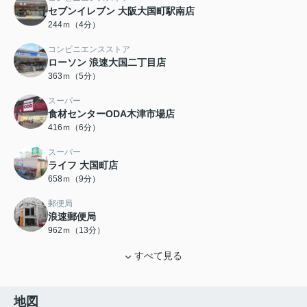
セブンイレブン 大阪大国町駅南店
244ｍ（4分）
コンビニエンスストア
ローソン 浪速大国二丁目店
363ｍ（5分）
スーパー
食材センターODA木津市場店
416ｍ（6分）
スーパー
ライフ 大国町店
658ｍ（9分）
郵便局
浪速郵便局
962ｍ（13分）
すべて見る
地図