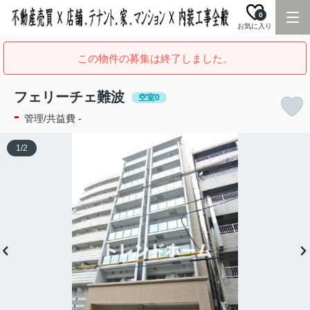
0
お気に入り
この物件の募集は終了しました。
フェリーチェ難波
空室0
-
管理/共益費 -
1
/
2