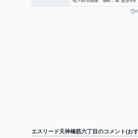
地下鉄堺筋線
「
扇町
」駅 徒歩9分
エスリード天神橋筋六丁目のコメント(おす