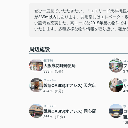
ぜひ一度見ていただきたい、「エスリード天神橋筋六
が365m以内にあります。共用部にはエレベータ・
い設備も充実した、高ニーズな2015年築の物件で
いたします。多種多様な物件情報を取り扱い、確か
周辺施設
郵便局
コ
大阪浪花町郵便局
フ
333ｍ（5分）
3
スーパー
銀
阪急OASIS(オアシス) 天六店
り
424ｍ（6分）
4
スーパー
ホ
阪急OASIS(オアシス) 同心店
コ
866ｍ（11分）
西
1