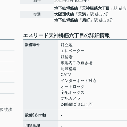
2015年2月(築11年)
築年
地下鉄堺筋線
「
天神橋筋六丁目
」駅 徒歩
大阪環状線
「
天満
」駅 徒歩7分
交通
地下鉄堺筋線
「
扇町
」駅 徒歩9分
エスリード天神橋筋六丁目の詳細情報
設備条件
好立地
エレベーター
駐輪場
敷地内ごみ置き場
耐震構造
CATV
インターネット対応
オートロック
宅配ボックス
防犯カメラ
24時間ゴミ出し可
駅 徒歩
設備(その他)
-
用途地域
-