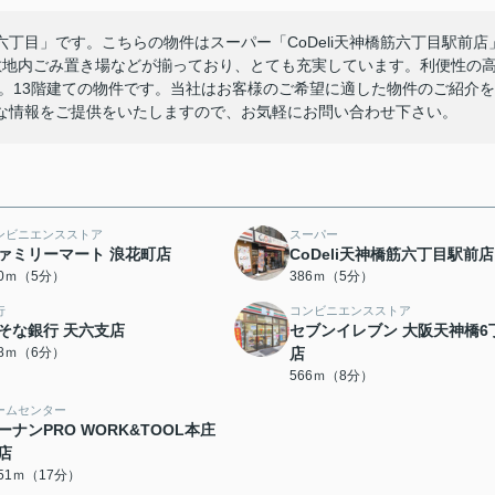
丁目」です。こちらの物件はスーパー「CoDeli天神橋筋六丁目駅前店
敷地内ごみ置き場などが揃っており、とても充実しています。利便性の
す。13階建ての物件です。当社はお客様のご希望に適した物件のご紹介を
な情報をご提供をいたしますので、お気軽にお問い合わせ下さい。
ンビニエンスストア
スーパー
ァミリーマート 浪花町店
CoDeli天神橋筋六丁目駅前店
70ｍ（5分）
386ｍ（5分）
行
コンビニエンスストア
そな銀行 天六支店
セブンイレブン 大阪天神橋6
28ｍ（6分）
店
566ｍ（8分）
ームセンター
ーナンPRO WORK&TOOL本庄
店
351ｍ（17分）