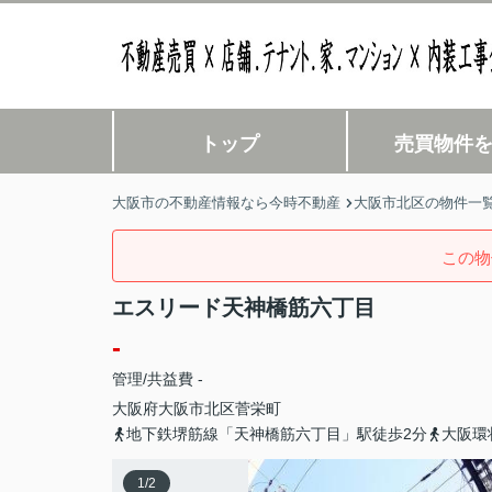
トップ
売買物件
大阪市の不動産情報なら今時不動産
大阪市北区の物件一
この物
エスリード天神橋筋六丁目
-
管理/共益費 -
大阪府
大阪市北区
菅栄町
地下鉄堺筋線「天神橋筋六丁目」駅徒歩2分
大阪環
1
/
2