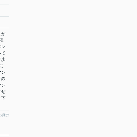
こが
浪
エレ
って
で歩
に
マン
下鉄
マン
はぜ
を下
の見方