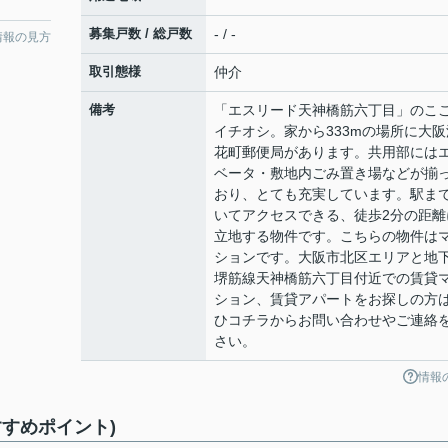
募集戸数 / 総戸数
- / -
情報の見方
取引態様
仲介
備考
「エスリード天神橋筋六丁目」のこ
イチオシ。家から333mの場所に大阪
花町郵便局があります。共用部には
ベータ・敷地内ごみ置き場などが揃
おり、とても充実しています。駅ま
いてアクセスできる、徒歩2分の距離
立地する物件です。こちらの物件は
ションです。大阪市北区エリアと地
堺筋線天神橋筋六丁目付近での賃貸
ション、賃貸アパートをお探しの方
ひコチラからお問い合わせやご連絡
さい。
情報
すめポイント)