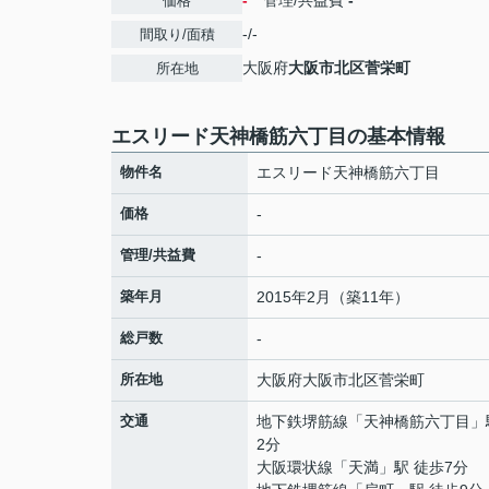
-
管理/共益費
-
価格
-/-
間取り/面積
大阪府
大阪市北区
菅栄町
所在地
エスリード天神橋筋六丁目の基本情報
物件名
エスリード天神橋筋六丁目
価格
-
管理/共益費
-
築年月
2015年2月（築11年）
総戸数
-
所在地
大阪府
大阪市北区
菅栄町
交通
地下鉄堺筋線
「
天神橋筋六丁目
」
2分
大阪環状線
「
天満
」駅 徒歩7分