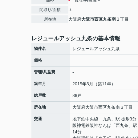
-
管理/共益費
-
価格
-/-
間取り/面積
大阪府
大阪市西区
九条南
３丁目
所在地
レジュールアッシュ九条の基本情報
物件名
レジュールアッシュ九条
価格
-
管理/共益費
-
築年月
2015年3月（築11年）
総戸数
86戸
所在地
大阪府
大阪市西区
九条南
３丁目
交通
地下鉄中央線
「
九条
」駅 徒歩3分
阪神電鉄阪神なんば
「
西九条
」駅
14分