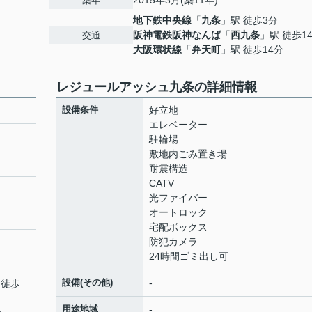
2015年3月(築11年)
築年
地下鉄中央線
「
九条
」駅 徒歩3分
阪神電鉄阪神なんば
「
西九条
」駅 徒歩1
交通
大阪環状線
「
弁天町
」駅 徒歩14分
レジュールアッシュ九条の詳細情報
設備条件
好立地
エレベーター
駐輪場
敷地内ごみ置き場
耐震構造
CATV
光ファイバー
オートロック
宅配ボックス
防犯カメラ
24時間ゴミ出し可
設備(その他)
-
 徒歩
用途地域
-