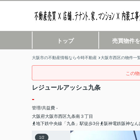
トップ
売買物件
大阪市の不動産情報なら今時不動産
大阪市西区の物件一
この物
レジュールアッシュ九条
-
管理/共益費 -
大阪府
大阪市西区
九条南
３丁目
地下鉄中央線「九条」駅徒歩3分
阪神電鉄阪神なん
1
/
2