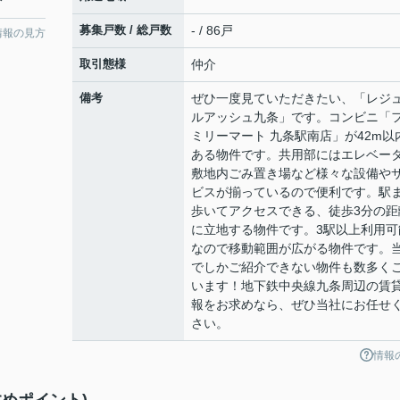
分
募集戸数 / 総戸数
- / 86戸
情報の見方
取引態様
仲介
備考
ぜひ一度見ていただきたい、「レジ
ルアッシュ九条」です。コンビニ「
ミリーマート 九条駅南店」が42m以
ある物件です。共用部にはエレベー
敷地内ごみ置き場など様々な設備や
ビスが揃っているので便利です。駅
歩いてアクセスできる、徒歩3分の距
に立地する物件です。3駅以上利用可
なので移動範囲が広がる物件です。
でしかご紹介できない物件も数多く
います！地下鉄中央線九条周辺の賃
報をお求めなら、ぜひ当社にお任せ
さい。
情報