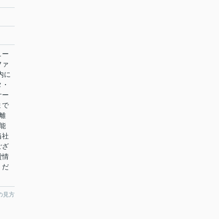
ュー
ファ
内に
タ・
サー
まで
離
能
当社
ござ
貸情
くだ
の見方