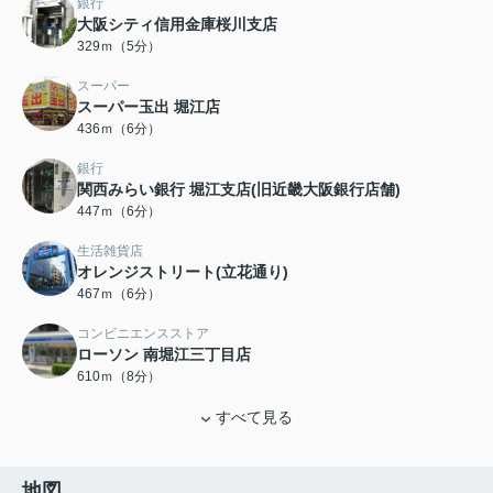
銀行
大阪シティ信用金庫桜川支店
329ｍ（5分）
スーパー
スーパー玉出 堀江店
436ｍ（6分）
銀行
関西みらい銀行 堀江支店(旧近畿大阪銀行店舗)
447ｍ（6分）
生活雑貨店
オレンジストリート(立花通り)
467ｍ（6分）
コンビニエンスストア
ローソン 南堀江三丁目店
610ｍ（8分）
すべて見る
地図