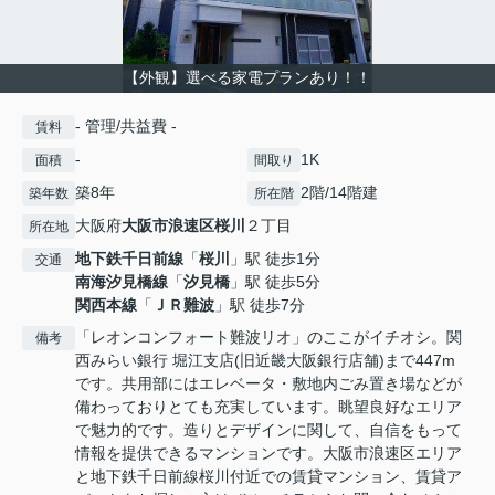
【外観】選べる家電プランあり！！
- 管理/共益費 -
賃料
-
1K
面積
間取り
築8年
2階/14階建
築年数
所在階
大阪府
大阪市浪速区
桜川
２丁目
所在地
地下鉄千日前線
「
桜川
」駅 徒歩1分
交通
南海汐見橋線
「
汐見橋
」駅 徒歩5分
関西本線
「
ＪＲ難波
」駅 徒歩7分
「レオンコンフォート難波リオ」のここがイチオシ。関
備考
西みらい銀行 堀江支店(旧近畿大阪銀行店舗)まで447m
です。共用部にはエレベータ・敷地内ごみ置き場などが
備わっておりとても充実しています。眺望良好なエリア
で魅力的です。造りとデザインに関して、自信をもって
情報を提供できるマンションです。大阪市浪速区エリア
と地下鉄千日前線桜川付近での賃貸マンション、賃貸ア