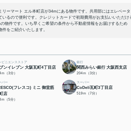
リーマート エル本町店が34mにある物件です。共用部にはエレベータ
ているので便利です。クレジットカードで初期費用がお支払いいただけ
mの物件です。いち早くご希望の条件から不動産情報をお届けするため
物件をご紹介いたします。
ンビニエンスストア
銀行
ブンイレブン 大阪瓦町4丁目店
関西みらい銀行 大阪西支店
74ｍ（3分）
204ｍ（3分）
ーパー
スーパー
RESCO(フレスコ) ミニ 御堂筋
CoDeli瓦町3丁目店
町店
519ｍ（7分）
58ｍ（5分）