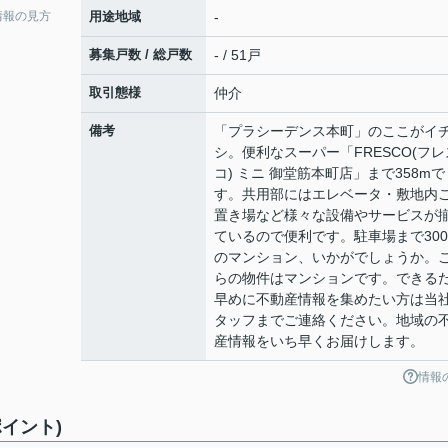
情報の見方
用途地域
-
募集戸数 / 総戸数
- / 51戸
取引態様
仲介
備考
「プラシーデンス本町」のここがイ
シ。便利なスーパー「FRESCO(フレ
コ) ミニ 御堂筋本町店」まで358mで
す。共用部にはエレベータ・敷地内
置き場など様々な設備やサービスが
ているので便利です。駐車場まで300
のマンション、いかがでしょうか。
らの物件はマンションです。できる
早めに不動産情報を集めたい方は当
タッフまでご連絡ください。地域の
産情報をいち早くお届けします。
情報
イント)