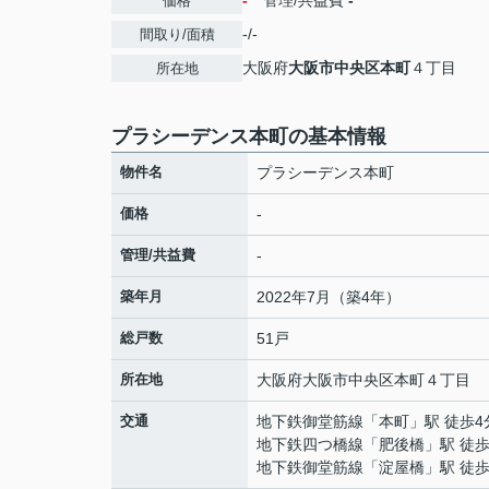
-
管理/共益費
-
価格
-/-
間取り/面積
大阪府
大阪市中央区
本町
４丁目
所在地
プラシーデンス本町の基本情報
物件名
プラシーデンス本町
価格
-
管理/共益費
-
築年月
2022年7月（築4年）
総戸数
51戸
所在地
大阪府
大阪市中央区
本町
４丁目
交通
地下鉄御堂筋線
「
本町
」駅 徒歩4
地下鉄四つ橋線
「
肥後橋
」駅 徒歩
地下鉄御堂筋線
「
淀屋橋
」駅 徒歩