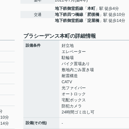
2022年7月(築4年)
築年
地下鉄御堂筋線
「
本町
」駅 徒歩4分
地下鉄四つ橋線
「
肥後橋
」駅 徒歩10分
交通
地下鉄御堂筋線
「
淀屋橋
」駅 徒歩14分
プラシーデンス本町の詳細情報
設備条件
好立地
エレベーター
駐輪場
バイク置場あり
敷地内ごみ置き場
耐震構造
CATV
光ファイバー
オートロック
宅配ボックス
防犯カメラ
分
24時間ゴミ出し可
10分
設備(その他)
-
14分