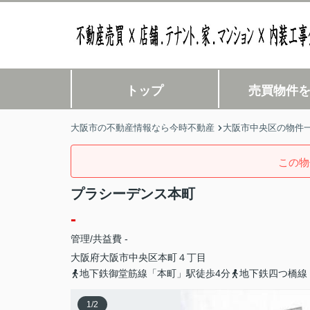
トップ
売買物件
大阪市の不動産情報なら今時不動産
大阪市中央区の物件
この物
プラシーデンス本町
-
管理/共益費 -
大阪府
大阪市中央区
本町
４丁目
地下鉄御堂筋線「本町」駅徒歩4分
地下鉄四つ橋線
1
/
2