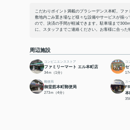
こだわりポイント満載のプラシーデンス本町。ファミ
敷地内ごみ置き場など様々な設備やサービスが揃っ
ので、決済の手間が軽減できます。駐車場まで300
に、スタッフまでご連絡ください。お客様に合った
周辺施設
コンビニエンスストア
コ
ファミリーマート エル本町店
セ
34ｍ（1分）
1
郵便局
ス
御堂筋本町郵便局
F
273ｍ（4分）
本
3