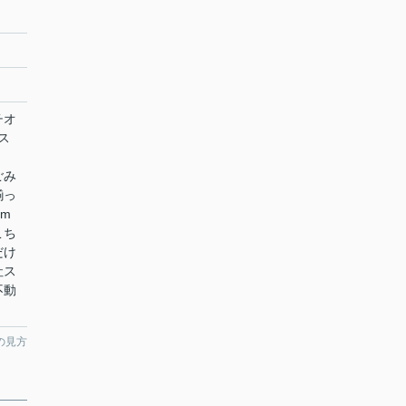
チオ
ス
ごみ
揃っ
m
こち
だけ
社ス
不動
の見方