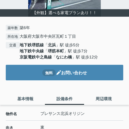
【外観】選べる家電プランあり！！
築6年
築年数
大阪府大阪市中央区瓦町１丁目
所在地
地下鉄堺筋線
「
北浜
」駅 徒歩5分
交通
地下鉄中央線
「
堺筋本町
」駅 徒歩7分
京阪電鉄中之島線
「
なにわ橋
」駅 徒歩12分
お問い合わせ
無料
基本情報
設備条件
周辺環境
プレサンス北浜オリジン
物件名
東
向き