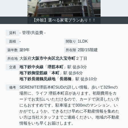
【外観】選べる家電プランあり！！
- 管理/共益費 -
賃料
-
1LDK
面積
間取り
築9年
2階/15階建
築年数
所在階
大阪府
大阪市中央区
北久宝寺町
２丁目
所在地
地下鉄中央線
「
堺筋本町
」駅 徒歩3分
交通
地下鉄御堂筋線
「
本町
」駅 徒歩6分
地下鉄長堀鶴見緑地
「
長堀橋
」駅 徒歩10分
SERENITE堺筋本町SUDの詳しい情報。歩いて329mの
備考
場所に、ライフ 堺筋本町店があります。初期費用をカ
ードでお支払いいただけるので、カードで決済したい方
にもおすすめです。駐車場まで300mのマンション、い
かがでしょうか。できるだけ早めに不動産情報を集めた
い方は当社スタッフまでご連絡ください。地域の不動産
情報をいち早くお届けします。