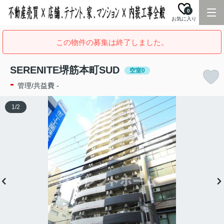
0
お気に入り
この物件の募集は終了しました。
SERENITE堺筋本町SUD
空室0
-
管理/共益費 -
1
/
2