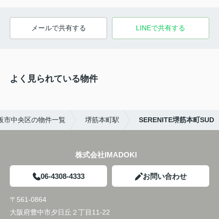
メールで共有する
LINEで共有する
よく見られている物件
阪市中央区の物件一覧
堺筋本町駅
SERENITE堺筋本町SUD
株式会社IMADOKI
06-4308-4333
お問い合わせ
〒561-0864
大阪府豊中市夕日丘２丁目11-22