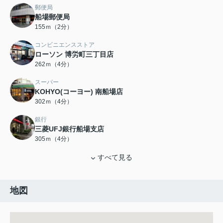
郵便局
船場郵便局
155ｍ（2分）
コンビニエンスストア
ローソン 博労町三丁目店
262ｍ（4分）
スーパー
KOHYO(コーヨー) 南船場店
302ｍ（4分）
銀行
三菱UFJ銀行船場支店
305ｍ（4分）
すべて見る
地図